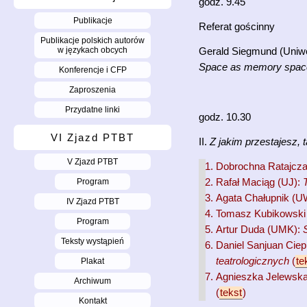
godz. 9.45
Publikacje
Referat gościnny
Publikacje polskich autorów
w językach obcych
Gerald Siegmund (Uniwe
Space as memory spac
Konferencje i CFP
Zaproszenia
Przydatne linki
godz. 10.30
VI Zjazd PTBT
II.
Z jakim przestajesz, 
V Zjazd PTBT
Dobrochna Ratajcz
Program
Rafał Maciąg (UJ):
Agata Chałupnik (U
IV Zjazd PTBT
Tomasz Kubikowski
Program
Artur Duda (UMK):
Teksty wystąpień
Daniel Sanjuan Ciep
teatrologicznych
(
te
Plakat
Agnieszka Jelewsk
Archiwum
(
tekst
)
Kontakt