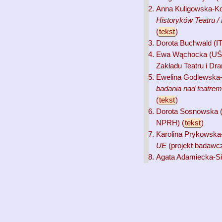
Anna Kuligowska-Ko
Historyków Teatru /
(
tekst
)
Dorota Buchwald (IT
Ewa Wąchocka (UŚ
Zakładu Teatru i Dr
Ewelina Godlewska-
badania nad teatre
(
tekst
)
Dorota Sosnowska 
NPRH) (
tekst
)
Karolina Prykowska
UE
(projekt badawc
Agata Adamiecka-Sit