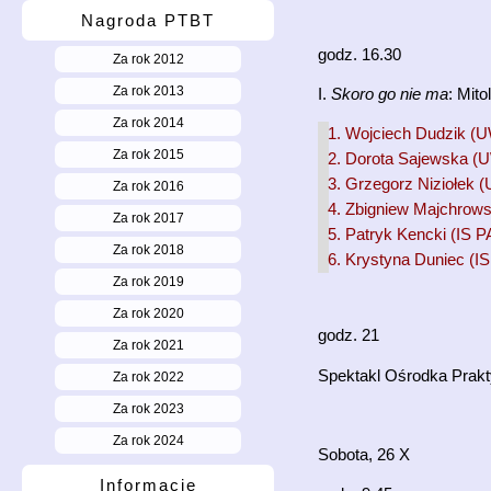
Nagroda PTBT
godz. 16.30
Za rok 2012
Za rok 2013
I.
Skoro go nie ma
: Mito
Za rok 2014
Wojciech Dudzik (
Za rok 2015
Dorota Sajewska (
Grzegorz Niziołek (
Za rok 2016
Zbigniew Majchrows
Za rok 2017
Patryk Kencki (IS 
Za rok 2018
Krystyna Duniec (I
Za rok 2019
Za rok 2020
godz. 21
Za rok 2021
Spektakl Ośrodka Prakt
Za rok 2022
Za rok 2023
Za rok 2024
Sobota, 26 X
Informacje